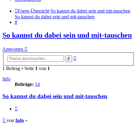
Foren-Übersicht
So kannst du dabei sein und mit-tauschen
So kannst du dabei sein und mit-tauschen
Suche
So kannst du dabei sein und mit-tauschen
Antworten
Erweiterte
Suche
Suche
1 Beitrag • Seite
1
von
1
Info
Beiträge:
14
So kannst du dabei sein und mit-tauschen
Zitieren
Beitrag
von
Info
»