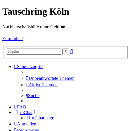
Tauschring Köln
Nachbarschaftshilfe ohne Geld ❤️
Zum Inhalt
Erweiterte
Suche
Suche
Schnellzugriff
Unbeantwortete Themen
Aktive Themen
Suche
FAQ
mChat
mChat page
Anmelden
Registrieren