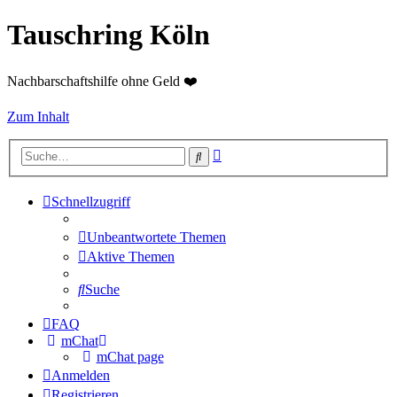
Tauschring Köln
Nachbarschaftshilfe ohne Geld ❤️
Zum Inhalt
Erweiterte
Suche
Suche
Schnellzugriff
Unbeantwortete Themen
Aktive Themen
Suche
FAQ
mChat
mChat page
Anmelden
Registrieren