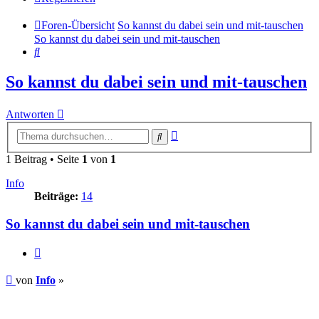
Foren-Übersicht
So kannst du dabei sein und mit-tauschen
So kannst du dabei sein und mit-tauschen
Suche
So kannst du dabei sein und mit-tauschen
Antworten
Erweiterte
Suche
Suche
1 Beitrag • Seite
1
von
1
Info
Beiträge:
14
So kannst du dabei sein und mit-tauschen
Zitieren
Beitrag
von
Info
»