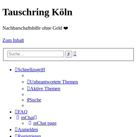
Tauschring Köln
Nachbarschaftshilfe ohne Geld ❤️
Zum Inhalt
Erweiterte
Suche
Suche
Schnellzugriff
Unbeantwortete Themen
Aktive Themen
Suche
FAQ
mChat
mChat page
Anmelden
Registrieren