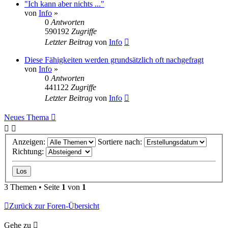
"Ich kann aber nichts ..."
von
Info
»
0
Antworten
590192
Zugriffe
Letzter Beitrag
von
Info
Diese Fähigkeiten werden grundsätzlich oft nachgefragt
von
Info
»
0
Antworten
441122
Zugriffe
Letzter Beitrag
von
Info
Neues Thema
Anzeigen:
Sortiere nach:
Richtung:
3 Themen • Seite
1
von
1
Zurück zur Foren-Übersicht
Gehe zu