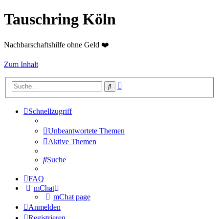
Tauschring Köln
Nachbarschaftshilfe ohne Geld ❤️
Zum Inhalt
Erweiterte
Suche
Suche
Schnellzugriff
Unbeantwortete Themen
Aktive Themen
Suche
FAQ
mChat
mChat page
Anmelden
Registrieren