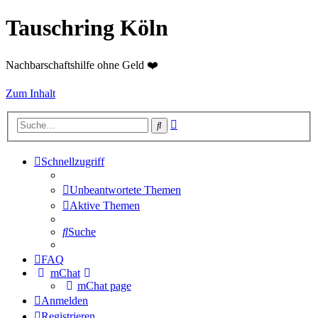
Tauschring Köln
Nachbarschaftshilfe ohne Geld ❤️
Zum Inhalt
Erweiterte
Suche
Suche
Schnellzugriff
Unbeantwortete Themen
Aktive Themen
Suche
FAQ
mChat
mChat page
Anmelden
Registrieren