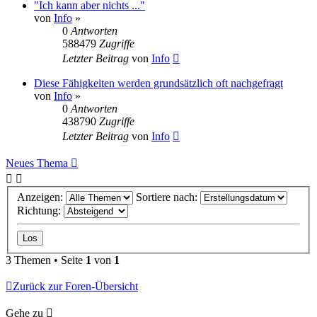
"Ich kann aber nichts ..."
von
Info
»
0
Antworten
588479
Zugriffe
Letzter Beitrag
von
Info
Diese Fähigkeiten werden grundsätzlich oft nachgefragt
von
Info
»
0
Antworten
438790
Zugriffe
Letzter Beitrag
von
Info
Neues Thema
Anzeigen:
Sortiere nach:
Richtung:
3 Themen • Seite
1
von
1
Zurück zur Foren-Übersicht
Gehe zu