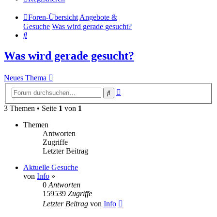
Foren-Übersicht
Angebote &
Gesuche
Was wird gerade gesucht?
Suche
Was wird gerade gesucht?
Neues Thema
Erweiterte
Suche
Suche
3 Themen • Seite
1
von
1
Themen
Antworten
Zugriffe
Letzter Beitrag
Aktuelle Gesuche
von
Info
»
0
Antworten
159539
Zugriffe
Letzter Beitrag
von
Info