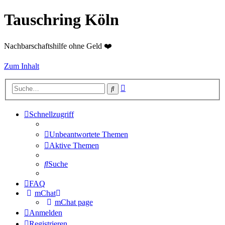
Tauschring Köln
Nachbarschaftshilfe ohne Geld ❤️
Zum Inhalt
Erweiterte
Suche
Suche
Schnellzugriff
Unbeantwortete Themen
Aktive Themen
Suche
FAQ
mChat
mChat page
Anmelden
Registrieren