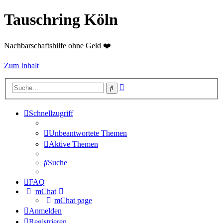
Tauschring Köln
Nachbarschaftshilfe ohne Geld ❤️
Zum Inhalt
Erweiterte
Suche
Suche
Schnellzugriff
Unbeantwortete Themen
Aktive Themen
Suche
FAQ
mChat
mChat page
Anmelden
Registrieren