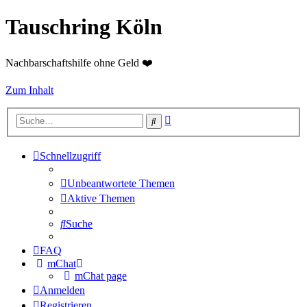
Tauschring Köln
Nachbarschaftshilfe ohne Geld ❤️
Zum Inhalt
Erweiterte
Suche
Suche
Schnellzugriff
Unbeantwortete Themen
Aktive Themen
Suche
FAQ
mChat
mChat page
Anmelden
Registrieren