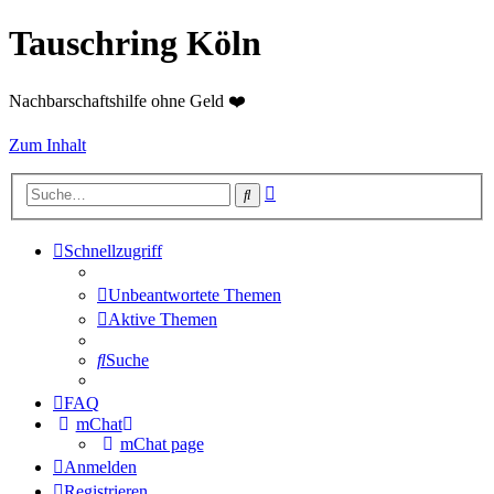
Tauschring Köln
Nachbarschaftshilfe ohne Geld ❤️
Zum Inhalt
Erweiterte
Suche
Suche
Schnellzugriff
Unbeantwortete Themen
Aktive Themen
Suche
FAQ
mChat
mChat page
Anmelden
Registrieren