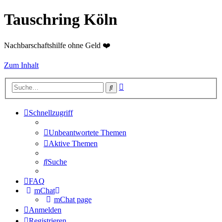
Tauschring Köln
Nachbarschaftshilfe ohne Geld ❤️
Zum Inhalt
Erweiterte
Suche
Suche
Schnellzugriff
Unbeantwortete Themen
Aktive Themen
Suche
FAQ
mChat
mChat page
Anmelden
Registrieren