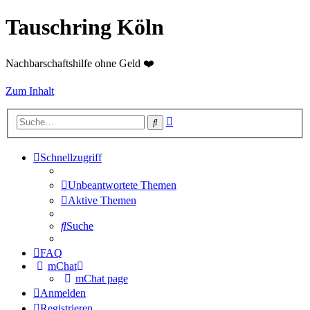
Tauschring Köln
Nachbarschaftshilfe ohne Geld ❤️
Zum Inhalt
Erweiterte
Suche
Suche
Schnellzugriff
Unbeantwortete Themen
Aktive Themen
Suche
FAQ
mChat
mChat page
Anmelden
Registrieren