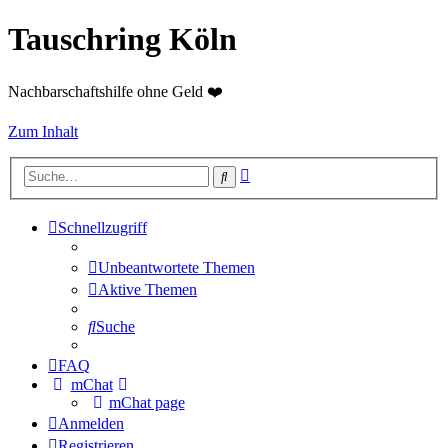
Tauschring Köln
Nachbarschaftshilfe ohne Geld ❤️
Zum Inhalt
Erweiterte
Suche
Suche
Schnellzugriff
Unbeantwortete Themen
Aktive Themen
Suche
FAQ
mChat
mChat page
Anmelden
Registrieren