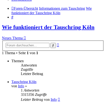
Foren-Übersicht
Informationen zum Tauschring
Wie
funktioniert der Tauschring Köln
Suche
Wie funktioniert der Tauschring Köln
Neues Thema
Erweiterte
Suche
Suche
1 Thema • Seite
1
von
1
Themen
Antworten
Zugriffe
Letzter Beitrag
Tauschring Köln
von
Info
»
1
Antworten
3315356
Zugriffe
Letzter Beitrag
von
Info