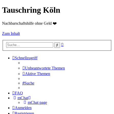
Tauschring Köln
Nachbarschaftshilfe ohne Geld ❤️
Zum Inhalt
Erweiterte
Suche
Suche
Schnellzugriff
Unbeantwortete Themen
Aktive Themen
Suche
FAQ
mChat
mChat page
Anmelden
Registrieren