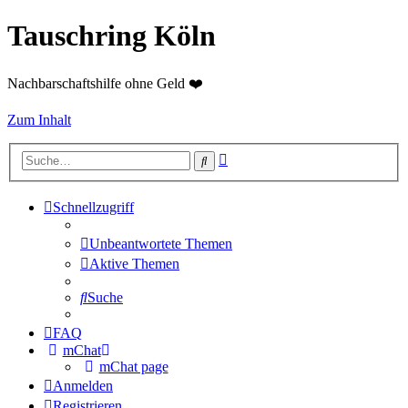
Tauschring Köln
Nachbarschaftshilfe ohne Geld ❤️
Zum Inhalt
Erweiterte
Suche
Suche
Schnellzugriff
Unbeantwortete Themen
Aktive Themen
Suche
FAQ
mChat
mChat page
Anmelden
Registrieren