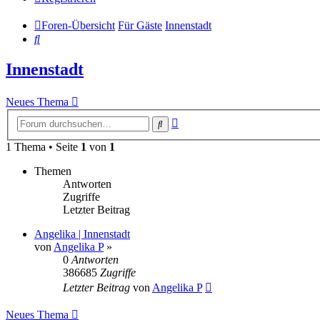
Foren-Übersicht
Für Gäste
Innenstadt
Suche
Innenstadt
Neues Thema
Erweiterte
Suche
Suche
1 Thema • Seite
1
von
1
Themen
Antworten
Zugriffe
Letzter Beitrag
Angelika | Innenstadt
von
Angelika P
»
0
Antworten
386685
Zugriffe
Letzter Beitrag
von
Angelika P
Neues Thema