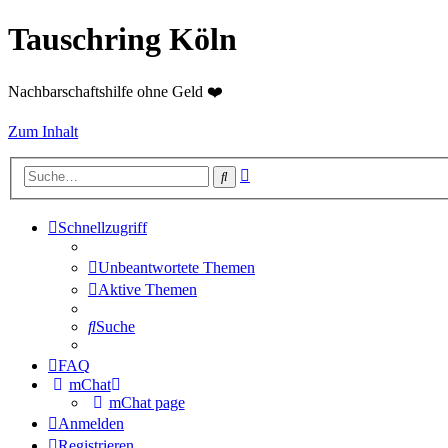
Tauschring Köln
Nachbarschaftshilfe ohne Geld ❤️
Zum Inhalt
Erweiterte
Suche
Suche
Schnellzugriff
Unbeantwortete Themen
Aktive Themen
Suche
FAQ
mChat
mChat page
Anmelden
Registrieren