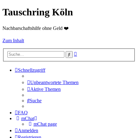
Tauschring Köln
Nachbarschaftshilfe ohne Geld ❤️
Zum Inhalt
Erweiterte
Suche
Suche
Schnellzugriff
Unbeantwortete Themen
Aktive Themen
Suche
FAQ
mChat
mChat page
Anmelden
Registrieren