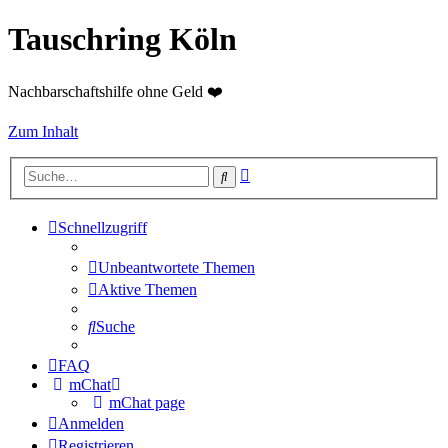
Tauschring Köln
Nachbarschaftshilfe ohne Geld ❤️
Zum Inhalt
Erweiterte
Suche
Suche
Schnellzugriff
Unbeantwortete Themen
Aktive Themen
Suche
FAQ
mChat
mChat page
Anmelden
Registrieren