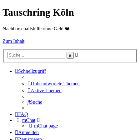
Tauschring Köln
Nachbarschaftshilfe ohne Geld ❤️
Zum Inhalt
Erweiterte
Suche
Suche
Schnellzugriff
Unbeantwortete Themen
Aktive Themen
Suche
FAQ
mChat
mChat page
Anmelden
Registrieren