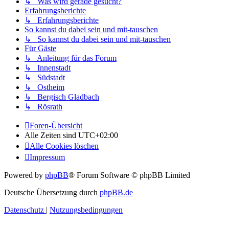
↳ Was wird gerade gesucht?
Erfahrungsberichte
↳ Erfahrungsberichte
So kannst du dabei sein und mit-tauschen
↳ So kannst du dabei sein und mit-tauschen
Für Gäste
↳ Anleitung für das Forum
↳ Innenstadt
↳ Südstadt
↳ Ostheim
↳ Bergisch Gladbach
↳ Rösrath
Foren-Übersicht
Alle Zeiten sind
UTC+02:00
Alle Cookies löschen
Impressum
Powered by
phpBB
® Forum Software © phpBB Limited
Deutsche Übersetzung durch
phpBB.de
Datenschutz
|
Nutzungsbedingungen