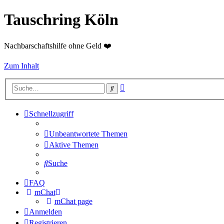
Tauschring Köln
Nachbarschaftshilfe ohne Geld ❤️
Zum Inhalt
Erweiterte
Suche
Suche
Schnellzugriff
Unbeantwortete Themen
Aktive Themen
Suche
FAQ
mChat
mChat page
Anmelden
Registrieren