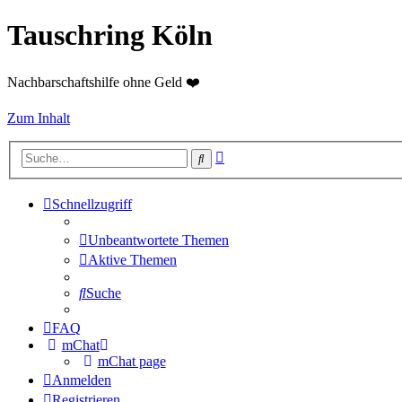
Tauschring Köln
Nachbarschaftshilfe ohne Geld ❤️
Zum Inhalt
Erweiterte
Suche
Suche
Schnellzugriff
Unbeantwortete Themen
Aktive Themen
Suche
FAQ
mChat
mChat page
Anmelden
Registrieren