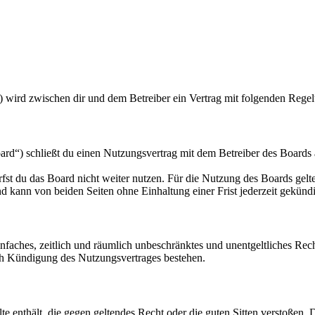
“) wird zwischen dir und dem Betreiber ein Vertrag mit folgenden Rege
d“) schließt du einen Nutzungsvertrag mit dem Betreiber des Boards a
fst du das Board nicht weiter nutzen. Für die Nutzung des Boards gelten
 kann von beiden Seiten ohne Einhaltung einer Frist jederzeit gekünd
 einfaches, zeitlich und räumlich unbeschränktes und unentgeltliches R
ch Kündigung des Nutzungsvertrages bestehen.
alte enthält, die gegen geltendes Recht oder die guten Sitten verstoßen. 