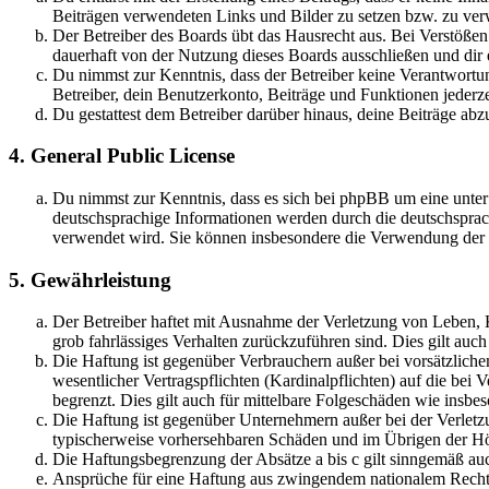
Beiträgen verwendeten Links und Bilder zu setzen bzw. zu ve
Der Betreiber des Boards übt das Hausrecht aus. Bei Verstöße
dauerhaft von der Nutzung dieses Boards ausschließen und dir e
Du nimmst zur Kenntnis, dass der Betreiber keine Verantwortung 
Betreiber, dein Benutzerkonto, Beiträge und Funktionen jederze
Du gestattest dem Betreiber darüber hinaus, deine Beiträge abz
4. General Public License
Du nimmst zur Kenntnis, dass es sich bei phpBB um eine unter
deutschsprachige Informationen werden durch die deutschsprac
verwendet wird. Sie können insbesondere die Verwendung der S
5. Gewährleistung
Der Betreiber haftet mit Ausnahme der Verletzung von Leben, Kö
grob fahrlässiges Verhalten zurückzuführen sind. Dies gilt au
Die Haftung ist gegenüber Verbrauchern außer bei vorsätzlich
wesentlicher Vertragspflichten (Kardinalpflichten) auf die be
begrenzt. Dies gilt auch für mittelbare Folgeschäden wie ins
Die Haftung ist gegenüber Unternehmern außer bei der Verletzu
typischerweise vorhersehbaren Schäden und im Übrigen der Höh
Die Haftungsbegrenzung der Absätze a bis c gilt sinngemäß auc
Ansprüche für eine Haftung aus zwingendem nationalem Recht 