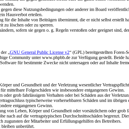
rwenden.
n gegen diese Nutzungsbedingungen oder anderer im Board veröffentli
in Hausverbot erteilen.
für die Inhalte von Beiträgen übernimmt, die er nicht selbst erstellt 
it zu löschen oder zu sperren.
uändern, sofern sie gegen o. g. Regeln verstoßen oder geeignet sind, 
 der „
GNU General Public License v2
“ (GPL) bereitgestellten Foren
hige Community unter www.phpbb.de zur Verfügung gestellt. Beide hab
oftware für bestimmte Zwecke nicht untersagen oder auf Inhalte frem
rper und Gesundheit und der Verletzung wesentlicher Vertragspflichten
ch für mittelbare Folgeschäden wie insbesondere entgangenen Gewinn.
em oder grob fahrlässigem Verhalten oder bei Schäden aus der Verletz
i Vertragsschluss typischerweise vorhersehbaren Schäden und im übrigen
besondere entgangenen Gewinn.
ng von Leben, Körper und Gesundheit oder vorsätzlichem oder grob fah
e nach auf die vertragstypischen Durchschnittsschäden begrenzt. Dies
h zugunsten der Mitarbeiter und Erfüllungsgehilfen des Betreibers.
bleiben unberührt.