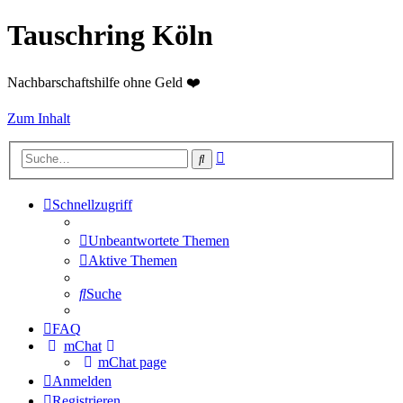
Tauschring Köln
Nachbarschaftshilfe ohne Geld ❤️
Zum Inhalt
Erweiterte
Suche
Suche
Schnellzugriff
Unbeantwortete Themen
Aktive Themen
Suche
FAQ
mChat
mChat page
Anmelden
Registrieren