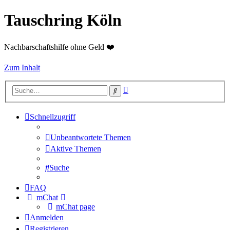
Tauschring Köln
Nachbarschaftshilfe ohne Geld ❤️
Zum Inhalt
Erweiterte
Suche
Suche
Schnellzugriff
Unbeantwortete Themen
Aktive Themen
Suche
FAQ
mChat
mChat page
Anmelden
Registrieren