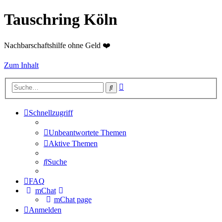
Tauschring Köln
Nachbarschaftshilfe ohne Geld ❤️
Zum Inhalt
Erweiterte
Suche
Suche
Schnellzugriff
Unbeantwortete Themen
Aktive Themen
Suche
FAQ
mChat
mChat page
Anmelden