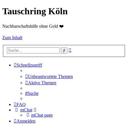
Tauschring Köln
Nachbarschaftshilfe ohne Geld ❤️
Zum Inhalt
Erweiterte
Suche
Suche
Schnellzugriff
Unbeantwortete Themen
Aktive Themen
Suche
FAQ
mChat
mChat page
Anmelden