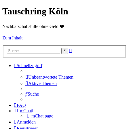
Tauschring Köln
Nachbarschaftshilfe ohne Geld ❤️
Zum Inhalt
Erweiterte
Suche
Suche
Schnellzugriff
Unbeantwortete Themen
Aktive Themen
Suche
FAQ
mChat
mChat page
Anmelden
Registrieren