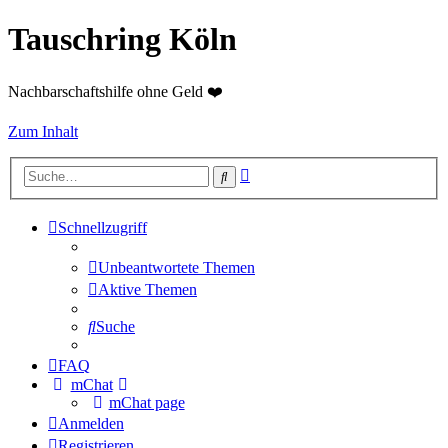
Tauschring Köln
Nachbarschaftshilfe ohne Geld ❤️
Zum Inhalt
Erweiterte
Suche
Suche
Schnellzugriff
Unbeantwortete Themen
Aktive Themen
Suche
FAQ
mChat
mChat page
Anmelden
Registrieren