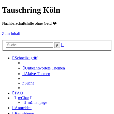
Tauschring Köln
Nachbarschaftshilfe ohne Geld ❤️
Zum Inhalt
Erweiterte
Suche
Suche
Schnellzugriff
Unbeantwortete Themen
Aktive Themen
Suche
FAQ
mChat
mChat page
Anmelden
Registrieren