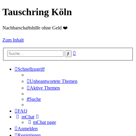
Tauschring Köln
Nachbarschaftshilfe ohne Geld ❤️
Zum Inhalt
Erweiterte
Suche
Suche
Schnellzugriff
Unbeantwortete Themen
Aktive Themen
Suche
FAQ
mChat
mChat page
Anmelden
Registrieren