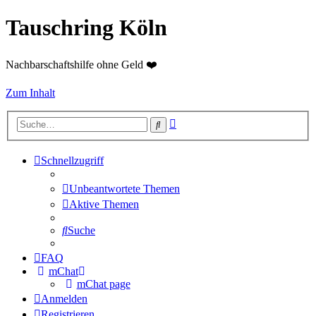
Tauschring Köln
Nachbarschaftshilfe ohne Geld ❤️
Zum Inhalt
Erweiterte
Suche
Suche
Schnellzugriff
Unbeantwortete Themen
Aktive Themen
Suche
FAQ
mChat
mChat page
Anmelden
Registrieren