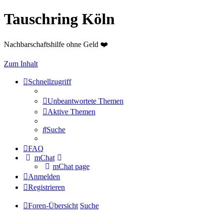
Tauschring Köln
Nachbarschaftshilfe ohne Geld ❤️
Zum Inhalt
Schnellzugriff
Unbeantwortete Themen
Aktive Themen
Suche
FAQ
mChat
mChat page
Anmelden
Registrieren
Foren-Übersicht
Suche