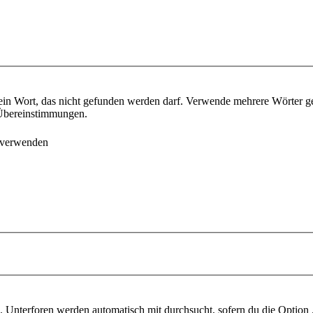
ein Wort, das nicht gefunden werden darf. Verwende mehrere Wörter g
e Übereinstimmungen.
 verwenden
 Unterforen werden automatisch mit durchsucht, sofern du die Option 