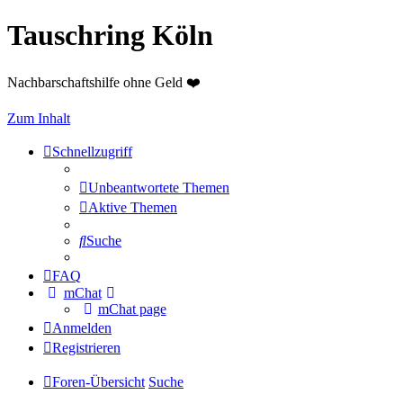
Tauschring Köln
Nachbarschaftshilfe ohne Geld ❤️
Zum Inhalt
Schnellzugriff
Unbeantwortete Themen
Aktive Themen
Suche
FAQ
mChat
mChat page
Anmelden
Registrieren
Foren-Übersicht
Suche