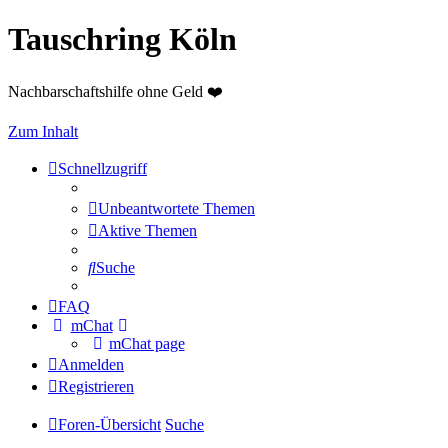
Tauschring Köln
Nachbarschaftshilfe ohne Geld ❤️
Zum Inhalt
Schnellzugriff
Unbeantwortete Themen
Aktive Themen
Suche
FAQ
mChat
mChat page
Anmelden
Registrieren
Foren-Übersicht
Suche