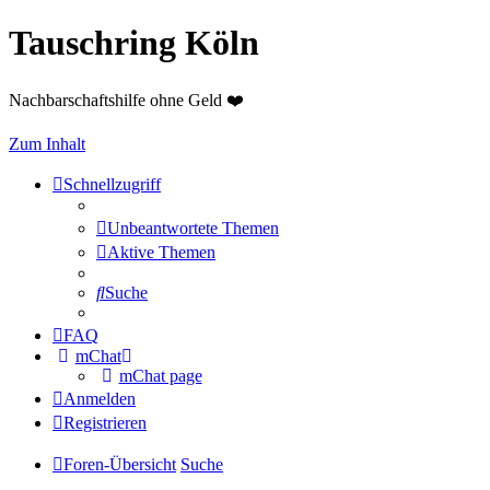
Tauschring Köln
Nachbarschaftshilfe ohne Geld ❤️
Zum Inhalt
Schnellzugriff
Unbeantwortete Themen
Aktive Themen
Suche
FAQ
mChat
mChat page
Anmelden
Registrieren
Foren-Übersicht
Suche