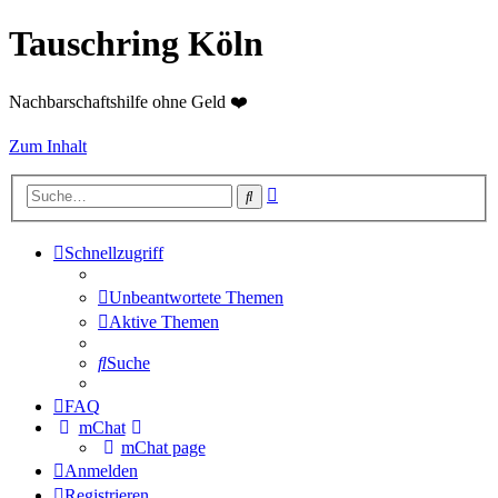
Tauschring Köln
Nachbarschaftshilfe ohne Geld ❤️
Zum Inhalt
Erweiterte
Suche
Suche
Schnellzugriff
Unbeantwortete Themen
Aktive Themen
Suche
FAQ
mChat
mChat page
Anmelden
Registrieren