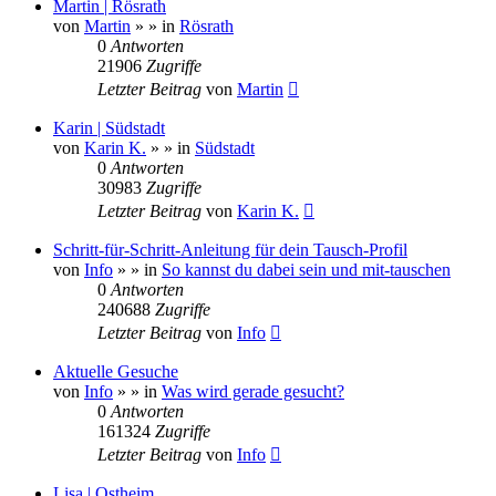
Martin | Rösrath
von
Martin
»
» in
Rösrath
0
Antworten
21906
Zugriffe
Letzter Beitrag
von
Martin
Karin | Südstadt
von
Karin K.
»
» in
Südstadt
0
Antworten
30983
Zugriffe
Letzter Beitrag
von
Karin K.
Schritt-für-Schritt-Anleitung für dein Tausch-Profil
von
Info
»
» in
So kannst du dabei sein und mit-tauschen
0
Antworten
240688
Zugriffe
Letzter Beitrag
von
Info
Aktuelle Gesuche
von
Info
»
» in
Was wird gerade gesucht?
0
Antworten
161324
Zugriffe
Letzter Beitrag
von
Info
Lisa | Ostheim