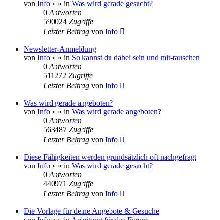
von
Info
»
» in
Was wird gerade gesucht?
0
Antworten
590024
Zugriffe
Letzter Beitrag
von
Info
Newsletter-Anmeldung
von
Info
»
» in
So kannst du dabei sein und mit-tauschen
0
Antworten
511272
Zugriffe
Letzter Beitrag
von
Info
Was wird gerade angeboten?
von
Info
»
» in
Was wird gerade angeboten?
0
Antworten
563487
Zugriffe
Letzter Beitrag
von
Info
Diese Fähigkeiten werden grundsätzlich oft nachgefragt
von
Info
»
» in
Was wird gerade gesucht?
0
Antworten
440971
Zugriffe
Letzter Beitrag
von
Info
Die Vorlage für deine Angebote & Gesuche
von
Info
»
» in
Anleitung für das Forum