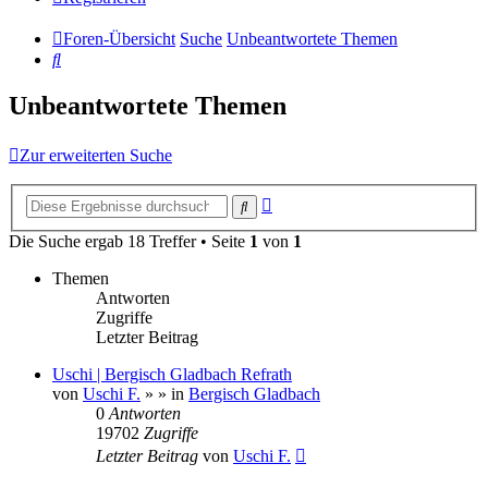
Foren-Übersicht
Suche
Unbeantwortete Themen
Suche
Unbeantwortete Themen
Zur erweiterten Suche
Erweiterte
Suche
Suche
Die Suche ergab 18 Treffer • Seite
1
von
1
Themen
Antworten
Zugriffe
Letzter Beitrag
Uschi | Bergisch Gladbach Refrath
von
Uschi F.
»
» in
Bergisch Gladbach
0
Antworten
19702
Zugriffe
Letzter Beitrag
von
Uschi F.