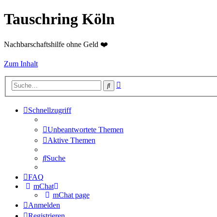
Tauschring Köln
Nachbarschaftshilfe ohne Geld ❤️
Zum Inhalt
Erweiterte
Suche
Suche
Schnellzugriff
Unbeantwortete Themen
Aktive Themen
Suche
FAQ
mChat
mChat page
Anmelden
Registrieren