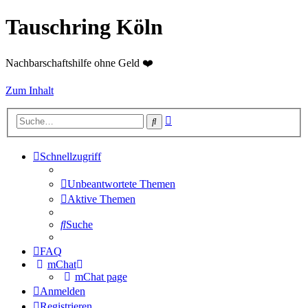
Tauschring Köln
Nachbarschaftshilfe ohne Geld ❤️
Zum Inhalt
Erweiterte
Suche
Suche
Schnellzugriff
Unbeantwortete Themen
Aktive Themen
Suche
FAQ
mChat
mChat page
Anmelden
Registrieren