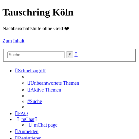
Tauschring Köln
Nachbarschaftshilfe ohne Geld ❤️
Zum Inhalt
Erweiterte
Suche
Suche
Schnellzugriff
Unbeantwortete Themen
Aktive Themen
Suche
FAQ
mChat
mChat page
Anmelden
Registrieren