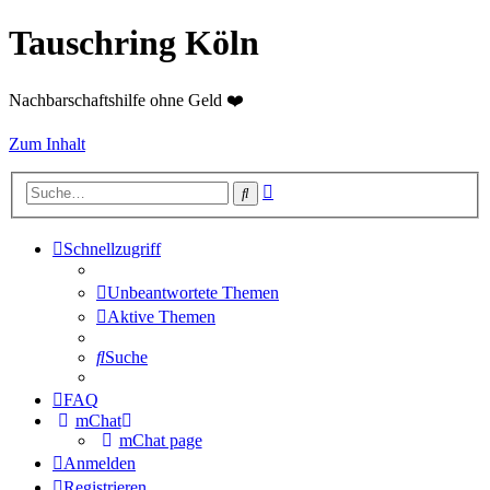
Tauschring Köln
Nachbarschaftshilfe ohne Geld ❤️
Zum Inhalt
Erweiterte
Suche
Suche
Schnellzugriff
Unbeantwortete Themen
Aktive Themen
Suche
FAQ
mChat
mChat page
Anmelden
Registrieren