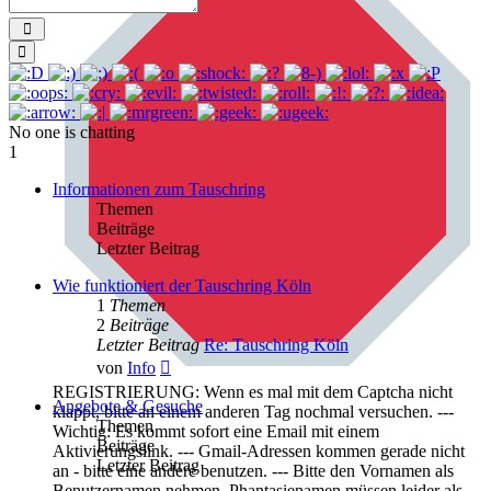
Send
Smilies
No one is chatting
1
Informationen zum Tauschring
Themen
Beiträge
Letzter Beitrag
Wie funktioniert der Tauschring Köln
1
Themen
2
Beiträge
Letzter Beitrag
Re: Tauschring Köln
Neuester
von
Info
Beitrag
REGISTRIERUNG: Wenn es mal mit dem Captcha nicht
Angebote & Gesuche
klappt, bitte an einem anderen Tag nochmal versuchen. ---
Themen
Wichtig: Es kommt sofort eine Email mit einem
Beiträge
Aktivierungslink. --- Gmail-Adressen kommen gerade nicht
Letzter Beitrag
an - bitte eine andere benutzen. --- Bitte den Vornamen als
Benutzernamen nehmen. Phantasienamen müssen leider als