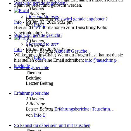
Was wird gerade angeboten?
Spam bewertet und gelöscht werden.
1
Themen
1
Beiträge
Respond to user
Letzter Beitrag
Was wird gerade angeboten?
Info
•
Mi Jun 03, 2026 9:32 pm
Neuester
von
Info
Hier sind die Informationen zum Tauschring Köln:
Beitrag
viewtopic.php?t=6
Was wird gerade gesucht?
3
Themen
Respond to user
3
Beiträge
Info
•
Mi Jun 03, 2026 9:32 pm
Letzter Beitrag
Aktuelle Gesuche
Willkommen im Chat:) Wenn du Fragen hast, kannst du sie
Neuester
von
Info
hier stellen oder eine Email schreiben:
info@tauschring-
Beitrag
koeln.de
Erfahrungsberichte
Themen
Beiträge
Letzter Beitrag
Erfahrungsberichte
2
Themen
2
Beiträge
Letzter Beitrag
Erfahrungsberichte: Tauschrin…
Neuester
von
Info
Beitrag
So kannst du dabei sein und mit-tauschen
Themen