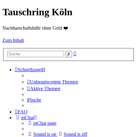
Tauschring Köln
Nachbarschaftshilfe ohne Geld ❤️
Zum Inhalt
Erweiterte
Suche
Suche
Schnellzugriff
Unbeantwortete Themen
Aktive Themen
Suche
FAQ
mChat
mChat page
Sound is on
Sound is off