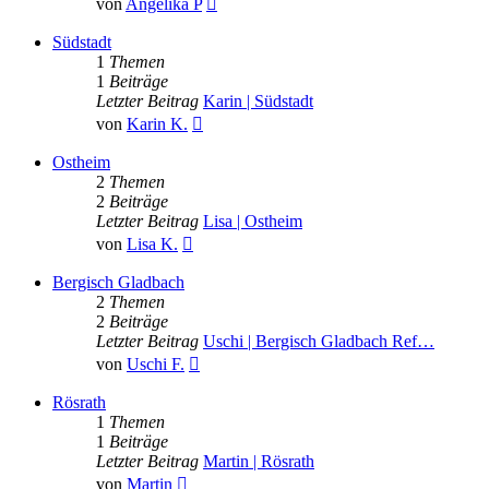
von
Angelika P
Beitrag
Südstadt
1
Themen
1
Beiträge
Letzter Beitrag
Karin | Südstadt
Neuester
von
Karin K.
Beitrag
Ostheim
2
Themen
2
Beiträge
Letzter Beitrag
Lisa | Ostheim
Neuester
von
Lisa K.
Beitrag
Bergisch Gladbach
2
Themen
2
Beiträge
Letzter Beitrag
Uschi | Bergisch Gladbach Ref…
Neuester
von
Uschi F.
Beitrag
Rösrath
1
Themen
1
Beiträge
Letzter Beitrag
Martin | Rösrath
Neuester
von
Martin