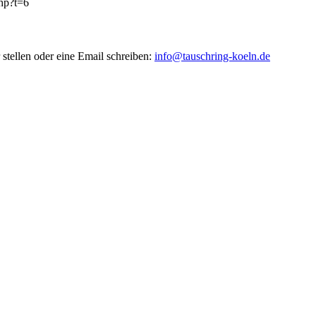
php?t=6
stellen oder eine Email schreiben:
info@tauschring-koeln.de