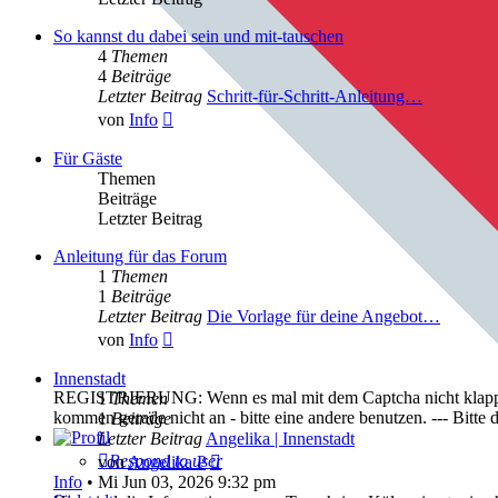
So kannst du dabei sein und mit-tauschen
4
Themen
4
Beiträge
Letzter Beitrag
Schritt-für-Schritt-Anleitung…
Neuester
von
Info
Beitrag
Für Gäste
Themen
Beiträge
Letzter Beitrag
Anleitung für das Forum
1
Themen
1
Beiträge
Letzter Beitrag
Die Vorlage für deine Angebot…
Neuester
von
Info
Beitrag
Innenstadt
REGISTRIERUNG: Wenn es mal mit dem Captcha nicht klappt, bi
1
Themen
kommen gerade nicht an - bitte eine andere benutzen. --- Bit
1
Beiträge
Letzter Beitrag
Angelika | Innenstadt
Neuester
Respond to user
von
Angelika P
Beitrag
Info
•
Mi Jun 03, 2026 9:32 pm