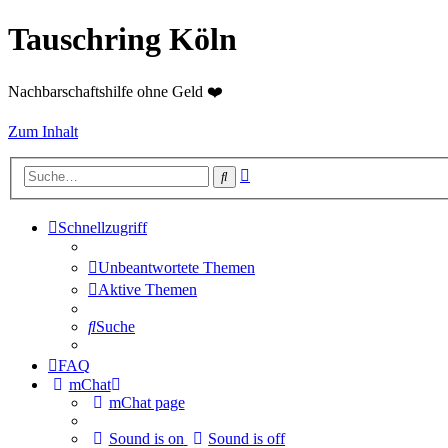
Tauschring Köln
Nachbarschaftshilfe ohne Geld ❤️
Zum Inhalt
Erweiterte
Suche
Suche
Schnellzugriff
Unbeantwortete Themen
Aktive Themen
Suche
FAQ
mChat
mChat page
Sound is on
Sound is off