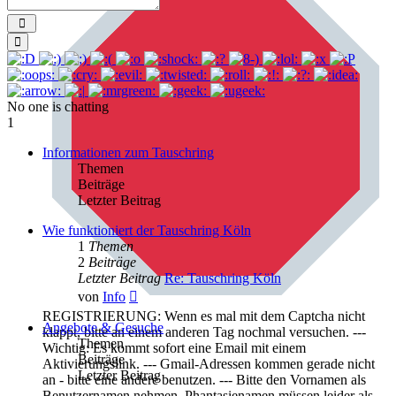
Send
Smilies
No one is chatting
1
Informationen zum Tauschring
Themen
Beiträge
Letzter Beitrag
Wie funktioniert der Tauschring Köln
1
Themen
2
Beiträge
Letzter Beitrag
Re: Tauschring Köln
Neuester
von
Info
Beitrag
REGISTRIERUNG: Wenn es mal mit dem Captcha nicht
Angebote & Gesuche
klappt, bitte an einem anderen Tag nochmal versuchen. ---
Themen
Wichtig: Es kommt sofort eine Email mit einem
Beiträge
Aktivierungslink. --- Gmail-Adressen kommen gerade nicht
Letzter Beitrag
an - bitte eine andere benutzen. --- Bitte den Vornamen als
Benutzernamen nehmen. Phantasienamen müssen leider als