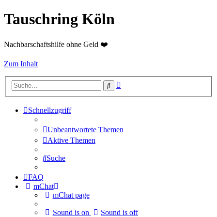
Tauschring Köln
Nachbarschaftshilfe ohne Geld ❤️
Zum Inhalt
Erweiterte
Suche
Suche
Schnellzugriff
Unbeantwortete Themen
Aktive Themen
Suche
FAQ
mChat
mChat page
Sound is on
Sound is off