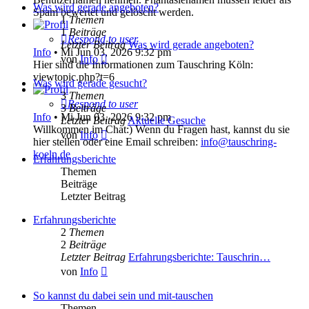
Was wird gerade angeboten?
Spam bewertet und gelöscht werden.
1
Themen
1
Beiträge
Respond to user
Letzter Beitrag
Was wird gerade angeboten?
Info
•
Mi Jun 03, 2026 9:32 pm
Neuester
von
Info
Hier sind die Informationen zum Tauschring Köln:
Beitrag
viewtopic.php?t=6
Was wird gerade gesucht?
3
Themen
Respond to user
3
Beiträge
Info
•
Mi Jun 03, 2026 9:32 pm
Letzter Beitrag
Aktuelle Gesuche
Willkommen im Chat:) Wenn du Fragen hast, kannst du sie
Neuester
von
Info
hier stellen oder eine Email schreiben:
info@tauschring-
Beitrag
koeln.de
Erfahrungsberichte
Themen
Beiträge
Letzter Beitrag
Erfahrungsberichte
2
Themen
2
Beiträge
Letzter Beitrag
Erfahrungsberichte: Tauschrin…
Neuester
von
Info
Beitrag
So kannst du dabei sein und mit-tauschen
Themen