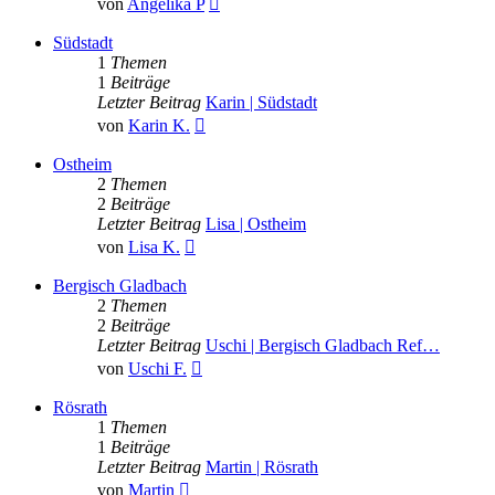
von
Angelika P
Beitrag
Südstadt
1
Themen
1
Beiträge
Letzter Beitrag
Karin | Südstadt
Neuester
von
Karin K.
Beitrag
Ostheim
2
Themen
2
Beiträge
Letzter Beitrag
Lisa | Ostheim
Neuester
von
Lisa K.
Beitrag
Bergisch Gladbach
2
Themen
2
Beiträge
Letzter Beitrag
Uschi | Bergisch Gladbach Ref…
Neuester
von
Uschi F.
Beitrag
Rösrath
1
Themen
1
Beiträge
Letzter Beitrag
Martin | Rösrath
Neuester
von
Martin