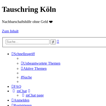
Tauschring Köln
Nachbarschaftshilfe ohne Geld ❤️
Zum Inhalt
Erweiterte
Suche
Suche
Schnellzugriff
Unbeantwortete Themen
Aktive Themen
Suche
FAQ
mChat
mChat page
Anmelden
Registrieren