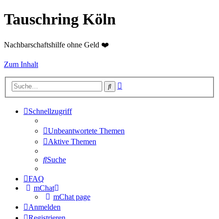
Tauschring Köln
Nachbarschaftshilfe ohne Geld ❤️
Zum Inhalt
Erweiterte
Suche
Suche
Schnellzugriff
Unbeantwortete Themen
Aktive Themen
Suche
FAQ
mChat
mChat page
Anmelden
Registrieren