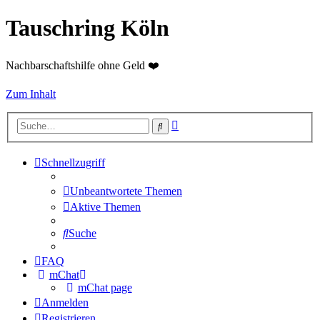
Tauschring Köln
Nachbarschaftshilfe ohne Geld ❤️
Zum Inhalt
Erweiterte
Suche
Suche
Schnellzugriff
Unbeantwortete Themen
Aktive Themen
Suche
FAQ
mChat
mChat page
Anmelden
Registrieren