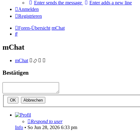
Enter sends the message
Enter adds a new line
Anmelden
Registrieren
Foren-Übersicht
mChat
Suche
mChat
mChat
Bestätigen
Respond to user
Info
•
So Jun 28, 2026 6:33 pm