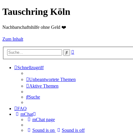
Tauschring Köln
Nachbarschaftshilfe ohne Geld ❤️
Zum Inhalt
Erweiterte
Suche
Suche
Schnellzugriff
Unbeantwortete Themen
Aktive Themen
Suche
FAQ
mChat
mChat page
Sound is on
Sound is off