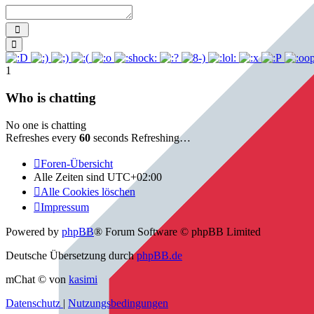
Send
Smilies
1
Who is chatting
No one is chatting
Refreshes every
60
seconds
Refreshing…
Foren-Übersicht
Alle Zeiten sind
UTC+02:00
Alle Cookies löschen
Impressum
Powered by
phpBB
® Forum Software © phpBB Limited
Deutsche Übersetzung durch
phpBB.de
mChat © von
kasimi
Datenschutz
|
Nutzungsbedingungen