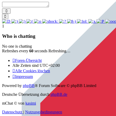
Send
Smilies
1
Who is chatting
No one is chatting
Refreshes every
60
seconds
Refreshing…
Foren-Übersicht
Alle Zeiten sind
UTC+02:00
Alle Cookies löschen
Impressum
Powered by
phpBB
® Forum Software © phpBB Limited
Deutsche Übersetzung durch
phpBB.de
mChat © von
kasimi
Datenschutz
|
Nutzungsbedingungen