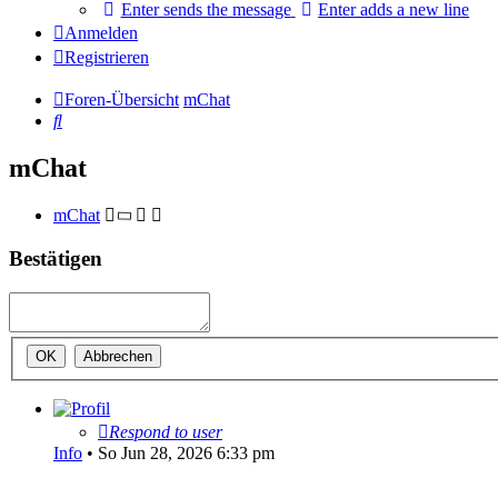
Enter sends the message
Enter adds a new line
Anmelden
Registrieren
Foren-Übersicht
mChat
Suche
mChat
mChat
Bestätigen
Respond to user
Info
•
So Jun 28, 2026 6:33 pm