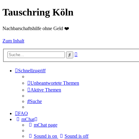
Tauschring Köln
Nachbarschaftshilfe ohne Geld ❤️
Zum Inhalt
Erweiterte
Suche
Suche
Schnellzugriff
Unbeantwortete Themen
Aktive Themen
Suche
FAQ
mChat
mChat page
Sound is on
Sound is off