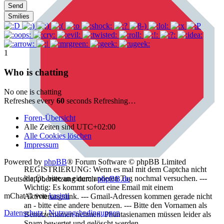
Send
Smilies
1
Who is chatting
No one is chatting
Refreshes every
60
seconds
Refreshing…
Foren-Übersicht
Alle Zeiten sind
UTC+02:00
Alle Cookies löschen
Impressum
Powered by
phpBB
® Forum Software © phpBB Limited
REGISTRIERUNG: Wenn es mal mit dem Captcha nicht
klappt, bitte an einem anderen Tag nochmal versuchen. ---
Deutsche Übersetzung durch
phpBB.de
Wichtig: Es kommt sofort eine Email mit einem
mChat © von
kasimi
Aktivierungslink. --- Gmail-Adressen kommen gerade nicht
an - bitte eine andere benutzen. --- Bitte den Vornamen als
Datenschutz
|
Nutzungsbedingungen
Benutzernamen nehmen. Phantasienamen müssen leider als
Spam bewertet und gelöscht werden.