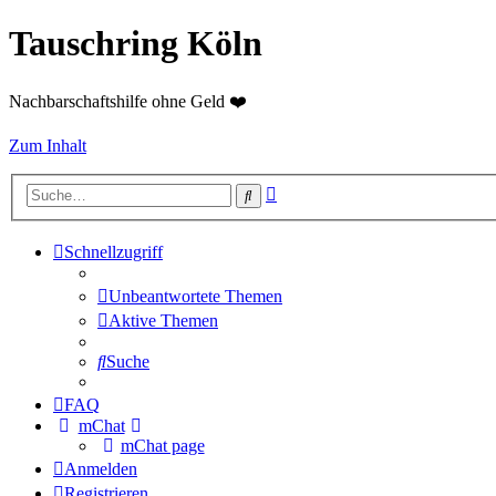
Tauschring Köln
Nachbarschaftshilfe ohne Geld ❤️
Zum Inhalt
Erweiterte
Suche
Suche
Schnellzugriff
Unbeantwortete Themen
Aktive Themen
Suche
FAQ
mChat
mChat page
Anmelden
Registrieren