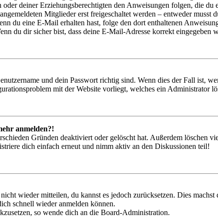
ern oder deiner Erziehungsberechtigten den Anweisungen folgen, die du e
 angemeldeten Mitglieder erst freigeschaltet werden – entweder musst du
. Wenn du eine E-Mail erhalten hast, folge den dort enthaltenen Anweis
nn du dir sicher bist, dass deine E-Mail-Adresse korrekt eingegeben w
Benutzername und dein Passwort richtig sind. Wenn dies der Fall ist, w
igurationsproblem mit der Website vorliegt, welches ein Administrator l
t mehr anmelden?!
rschieden Gründen deaktiviert oder gelöscht hat. Außerdem löschen vie
triere dich einfach erneut und nimm aktiv an den Diskussionen teil!
 nicht wieder mitteilen, du kannst es jedoch zurücksetzen. Dies machs
 dich schnell wieder anmelden können.
ückzusetzen, so wende dich an die Board-Administration.