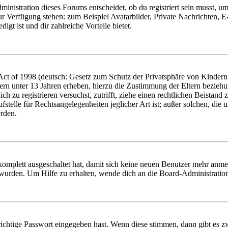
istration dieses Forums entscheidet, ob du registriert sein musst, um Be
zur Verfügung stehen: zum Beispiel Avatarbilder, Private Nachrichten, 
igt ist und dir zahlreiche Vorteile bietet.
t of 1998 (deutsch: Gesetz zum Schutz der Privatsphäre von Kindern i
ern unter 13 Jahren erheben, hierzu die Zustimmung der Eltern bezieh
dich zu registrieren versuchst, zutrifft, ziehe einen rechtlichen Beista
stelle für Rechtsangelegenheiten jeglicher Art ist; außer solchen, die
erden.
 komplett ausgeschaltet hat, damit sich keine neuen Benutzer mehr anm
 wurden. Um Hilfe zu erhalten, wende dich an die Board-Administratio
richtige Passwort eingegeben hast. Wenn diese stimmen, dann gibt es