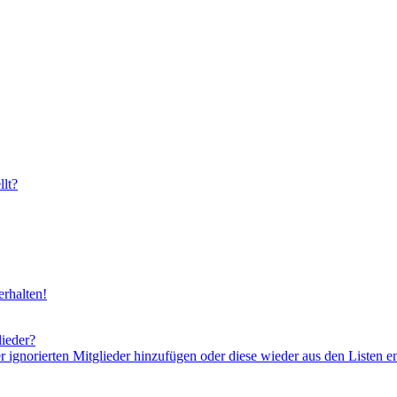
lt?
rhalten!
lieder?
er ignorierten Mitglieder hinzufügen oder diese wieder aus den Listen e