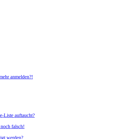
t mehr anmelden?!
e-Liste auftaucht?
 noch falsch!
eigt werden?