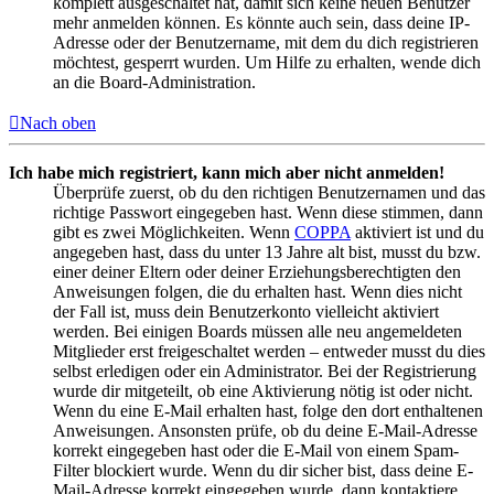
komplett ausgeschaltet hat, damit sich keine neuen Benutzer
mehr anmelden können. Es könnte auch sein, dass deine IP-
Adresse oder der Benutzername, mit dem du dich registrieren
möchtest, gesperrt wurden. Um Hilfe zu erhalten, wende dich
an die Board-Administration.
Nach oben
Ich habe mich registriert, kann mich aber nicht anmelden!
Überprüfe zuerst, ob du den richtigen Benutzernamen und das
richtige Passwort eingegeben hast. Wenn diese stimmen, dann
gibt es zwei Möglichkeiten. Wenn
COPPA
aktiviert ist und du
angegeben hast, dass du unter 13 Jahre alt bist, musst du bzw.
einer deiner Eltern oder deiner Erziehungsberechtigten den
Anweisungen folgen, die du erhalten hast. Wenn dies nicht
der Fall ist, muss dein Benutzerkonto vielleicht aktiviert
werden. Bei einigen Boards müssen alle neu angemeldeten
Mitglieder erst freigeschaltet werden – entweder musst du dies
selbst erledigen oder ein Administrator. Bei der Registrierung
wurde dir mitgeteilt, ob eine Aktivierung nötig ist oder nicht.
Wenn du eine E-Mail erhalten hast, folge den dort enthaltenen
Anweisungen. Ansonsten prüfe, ob du deine E-Mail-Adresse
korrekt eingegeben hast oder die E-Mail von einem Spam-
Filter blockiert wurde. Wenn du dir sicher bist, dass deine E-
Mail-Adresse korrekt eingegeben wurde, dann kontaktiere