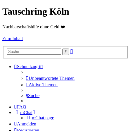
Tauschring Köln
Nachbarschaftshilfe ohne Geld ❤️
Zum Inhalt
Erweiterte
Suche
Suche
Schnellzugriff
Unbeantwortete Themen
Aktive Themen
Suche
FAQ
mChat
mChat page
Anmelden
Registrieren