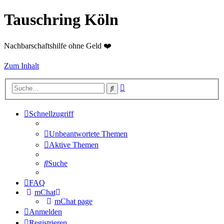
Tauschring Köln
Nachbarschaftshilfe ohne Geld ❤️
Zum Inhalt
Erweiterte
Suche
Suche
Schnellzugriff
Unbeantwortete Themen
Aktive Themen
Suche
FAQ
mChat
mChat page
Anmelden
Registrieren